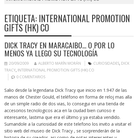
ETIQUETA:
INTERNATIONAL PROMOTION
GIFTS (HK) CO
DICK TRACY EN MARACAIBO… O POR LO
MENOS YA LLEGO SU TECNOLOGÍA
20/09/2009
ALBERTO MARÍN MORÁN
CURIOSIDADES
,
DICK
TRACY
,
INTERNATIONAL PROMOTION GIFTS (HK) CO
0 COMENTARIOS
Salio desde la legendaria Dick Tracy que inicio en 1.947 de las
manos de Chester Gould, el teléfono en forma de reloj mas alla
de un simple radio de dos vias, lo consegui en una tienda de
accesorios tecnologicos aca en la ciudad bien curioso e
interesante, lastima que era el último y ya estaba vendido.
Sumandole a la curiosidad de este telefono los invito a visitar el
sitio web del museo de Dick Tracy , se sorprenderán de la
historia de su creador, asi como de notas interesantes y…