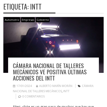
ETIQUETA:
INTT
Automotriz
Empresas
Gobierno
CÁMARA NACIONAL DE TALLERES
MECÁNICOS VE POSITIVA ÚLTIMAS
ACCIONES DEL INTT
17/01/2024
ALBERTO MARÍN MORÁN
CÁMARA
NACIONAL DE TALLERES MECÁNICOS
,
INTT
0 COMENTARIOS
Fileri: «Este es un gran paso de muchos que hay que