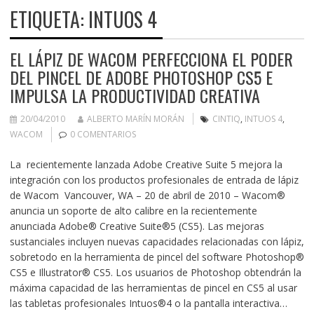
ETIQUETA:
INTUOS 4
EL LÁPIZ DE WACOM PERFECCIONA EL PODER
DEL PINCEL DE ADOBE PHOTOSHOP CS5 E
IMPULSA LA PRODUCTIVIDAD CREATIVA
20/04/2010
ALBERTO MARÍN MORÁN
CINTIQ
,
INTUOS 4
,
WACOM
0 COMENTARIOS
La recientemente lanzada Adobe Creative Suite 5 mejora la
integración con los productos profesionales de entrada de lápiz
de Wacom Vancouver, WA – 20 de abril de 2010 – Wacom®
anuncia un soporte de alto calibre en la recientemente
anunciada Adobe® Creative Suite®5 (CS5). Las mejoras
sustanciales incluyen nuevas capacidades relacionadas con lápiz,
sobretodo en la herramienta de pincel del software Photoshop®
CS5 e Illustrator® CS5. Los usuarios de Photoshop obtendrán la
máxima capacidad de las herramientas de pincel en CS5 al usar
las tabletas profesionales Intuos®4 o la pantalla interactiva…