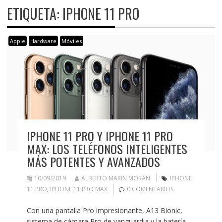
ETIQUETA:
IPHONE 11 PRO
Apple
Hardware
Móviles
IPHONE 11 PRO Y IPHONE 11 PRO
MAX: LOS TELÉFONOS INTELIGENTES
MÁS POTENTES Y AVANZADOS
10/09/2019
ALBERTO MARÍN MORÁN
IPHONE
11 PRO
,
IPHONE 11 PRO MAX
0 COMENTARIOS
Con una pantalla Pro impresionante, A13 Bionic,
sistema de cámara Pro de vanguardia y la batería