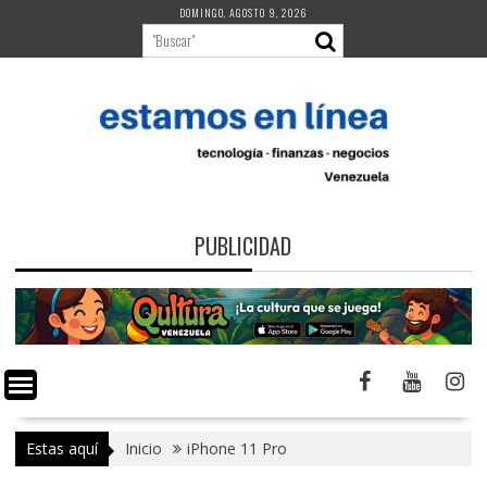
Saltar
DOMINGO, AGOSTO 9, 2026
al
contenido
PUBLICIDAD
Estas aquí
Inicio
iPhone 11 Pro