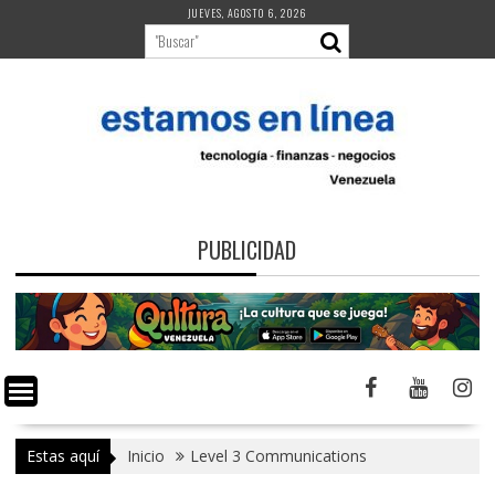
Saltar
JUEVES, AGOSTO 6, 2026
al
contenido
PUBLICIDAD
Estas aquí
Inicio
Level 3 Communications