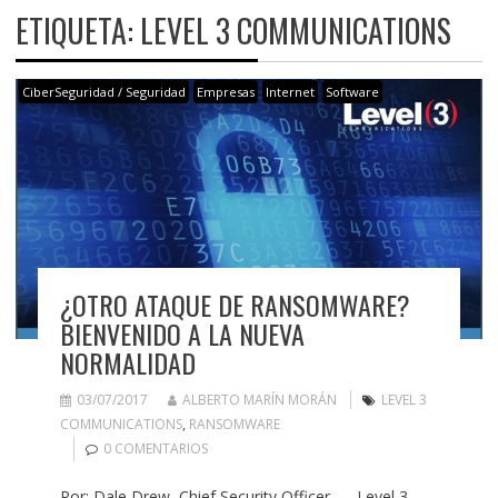
ETIQUETA:
LEVEL 3 COMMUNICATIONS
CiberSeguridad / Seguridad
Empresas
Internet
Software
¿OTRO ATAQUE DE RANSOMWARE?
BIENVENIDO A LA NUEVA
NORMALIDAD
03/07/2017
ALBERTO MARÍN MORÁN
LEVEL 3
COMMUNICATIONS
,
RANSOMWARE
0 COMENTARIOS
Por: Dale Drew, Chief Security Officer – Level 3