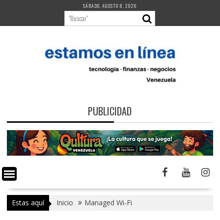
Saltar
SÁBADO, AGOSTO 8, 2026
al
contenido
PUBLICIDAD
Estas aquí
Inicio
Managed Wi-Fi