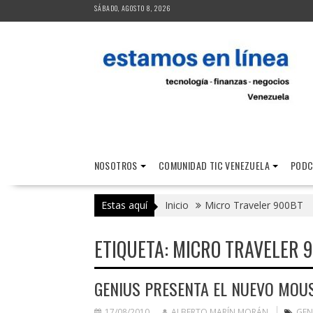
Saltar
SÁBADO, AGOSTO 8, 2026
al
contenido
NOSOTROS
COMUNIDAD TIC VENEZUELA
PODC
Estas aquí
Inicio
Micro Traveler 900BT
ETIQUETA:
MICRO TRAVELER 
GENIUS PRESENTA EL NUEVO MOU
17/08/2010
ALBERTO MARÍN MORÁN
GEN