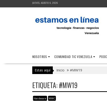
Saltar
JUEVES, AGOSTO 6, 2026
al
contenido
NOSOTROS
COMUNIDAD TIC VENEZUELA
PODC
Estas aquí
Inicio
#MW19
ETIQUETA:
#MW19
Hardware
MWC