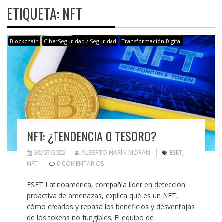
ETIQUETA:
NFT
Blockchain
CiberSeguridad / Seguridad
Transformación Digital
NFT: ¿TENDENCIA O TESORO?
30/07/2022
ALBERTO MARÍN MORÁN
ESET
,
NFT
0 COMENTARIOS
ESET Latinoamérica, compañía líder en detección
proactiva de amenazas, explica qué es un NFT,
cómo crearlos y repasa los beneficios y desventajas
de los tokens no fungibles. El equipo de