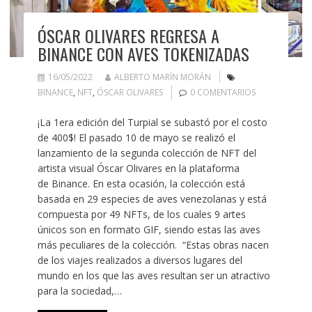
ÓSCAR OLIVARES REGRESA A
BINANCE CON AVES TOKENIZADAS
16/05/2022
ALBERTO MARÍN MORÁN
BINANCE
,
NFT
,
ÓSCAR OLIVARES
0 COMENTARIOS
¡La 1era edición del Turpial se subastó por el costo
de 400$! El pasado 10 de mayo se realizó el
lanzamiento de la segunda colección de NFT del
artista visual Óscar Olivares en la plataforma
de Binance. En esta ocasión, la colección está
basada en 29 especies de aves venezolanas y está
compuesta por 49 NFTs, de los cuales 9 artes
únicos son en formato GIF, siendo estas las aves
más peculiares de la colección. “Estas obras nacen
de los viajes realizados a diversos lugares del
mundo en los que las aves resultan ser un atractivo
para la sociedad,…