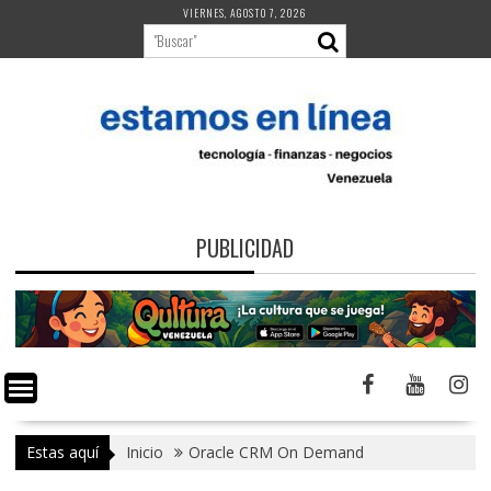
Saltar
VIERNES, AGOSTO 7, 2026
al
contenido
PUBLICIDAD
Estas aquí
Inicio
Oracle CRM On Demand