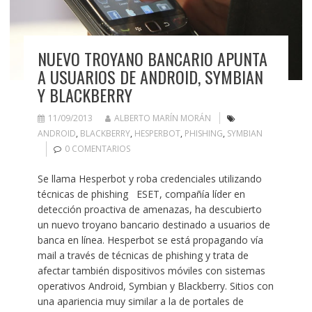
NUEVO TROYANO BANCARIO APUNTA
A USUARIOS DE ANDROID, SYMBIAN
Y BLACKBERRY
11/09/2013
ALBERTO MARÍN MORÁN
ANDROID
,
BLACKBERRY
,
HESPERBOT
,
PHISHING
,
SYMBIAN
0 COMENTARIOS
Se llama Hesperbot y roba credenciales utilizando
técnicas de phishing ESET, compañía líder en
detección proactiva de amenazas, ha descubierto
un nuevo troyano bancario destinado a usuarios de
banca en línea. Hesperbot se está propagando vía
mail a través de técnicas de phishing y trata de
afectar también dispositivos móviles con sistemas
operativos Android, Symbian y Blackberry. Sitios con
una apariencia muy similar a la de portales de