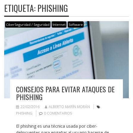
ETIQUETA:
PHISHING
CiberSeguridad / Seguridad
Internet
Software
CONSEJOS PARA EVITAR ATAQUES DE
PHISHING
22/02/2016
ALBERTO MARÍN MORÁN
PHISHING
0 COMENTARIOS
El phishing es una técnica usada por ciber-
delincuentes para engañar al usuario hacerse de