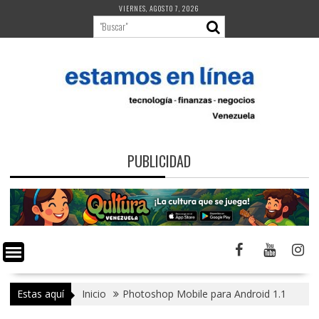
Saltar
VIERNES, AGOSTO 7, 2026
al
contenido
PUBLICIDAD
Estas aquí
Inicio
Photoshop Mobile para Android 1.1