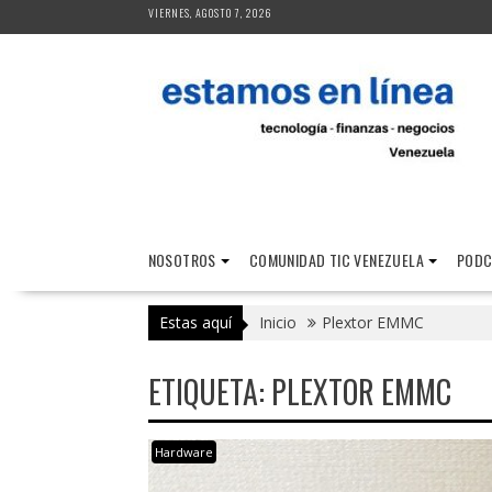
Saltar
VIERNES, AGOSTO 7, 2026
al
contenido
NOSOTROS
COMUNIDAD TIC VENEZUELA
PODC
Estas aquí
Inicio
Plextor EMMC
ETIQUETA:
PLEXTOR EMMC
Hardware