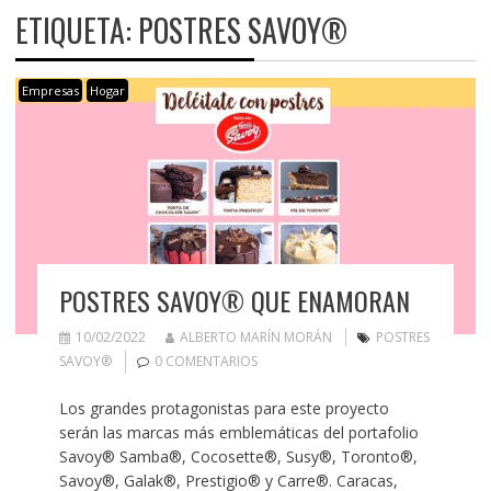
ETIQUETA:
POSTRES SAVOY®
Empresas
Hogar
POSTRES SAVOY® QUE ENAMORAN
10/02/2022
ALBERTO MARÍN MORÁN
POSTRES
SAVOY®
0 COMENTARIOS
Los grandes protagonistas para este proyecto
serán las marcas más emblemáticas del portafolio
Savoy® Samba®, Cocosette®, Susy®, Toronto®,
Savoy®, Galak®, Prestigio® y Carre®. Caracas,