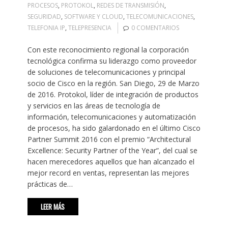
PROCESOS
,
PROTOKOL
,
REDES DE TRANSMISIÓN
,
SEGURIDAD
,
SOFTWARE Y CLOUD
,
TELECOMUNICACIONES
,
TELEFONIA IP
,
TELEPRESENCIA
0 COMENTARIOS
Con este reconocimiento regional la corporación
tecnológica confirma su liderazgo como proveedor
de soluciones de telecomunicaciones y principal
socio de Cisco en la región. San Diego, 29 de Marzo
de 2016. Protokol, líder de integración de productos
y servicios en las áreas de tecnología de
información, telecomunicaciones y automatización
de procesos, ha sido galardonado en el último Cisco
Partner Summit 2016 con el premio “Architectural
Excellence: Security Partner of the Year”, del cual se
hacen merecedores aquellos que han alcanzado el
mejor record en ventas, representan las mejores
prácticas de…
LEER MÁS