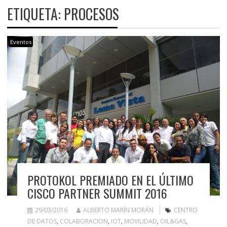
ETIQUETA:
PROCESOS
Eventos
PROTOKOL PREMIADO EN EL ÚLTIMO
CISCO PARTNER SUMMIT 2016
29/03/2016
ALBERTO MARÍN MORÁN
CENTRO
DE DATOS
,
COLABORACION
,
IOT
,
MOVILIDAD
,
OIL&GAS
,