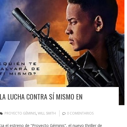
LA LUCHA CONTRA SÍ MISMO EN
PROYECTO GÉMINIS
,
WILL SMITH
0 COMENTARIOS
a el estreno de “Proyecto Géminis”, el nuevo thriller de