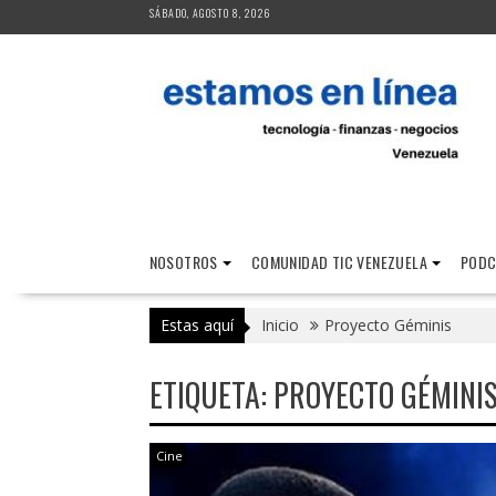
Saltar
SÁBADO, AGOSTO 8, 2026
al
contenido
NOSOTROS
COMUNIDAD TIC VENEZUELA
PODC
Estas aquí
Inicio
Proyecto Géminis
ETIQUETA:
PROYECTO GÉMINI
Cine