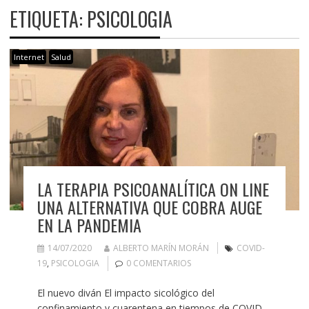
ETIQUETA:
PSICOLOGIA
Internet
Salud
LA TERAPIA PSICOANALÍTICA ON LINE
UNA ALTERNATIVA QUE COBRA AUGE
EN LA PANDEMIA
14/07/2020
ALBERTO MARÍN MORÁN
COVID-
19
,
PSICOLOGIA
0 COMENTARIOS
El nuevo diván El impacto sicológico del
confinamiento y cuarentena en tiempos de COVID