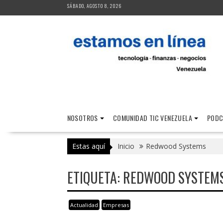
Saltar
SÁBADO, AGOSTO 8, 2026
al
contenido
NOSOTROS
COMUNIDAD TIC VENEZUELA
PODC
Estas aquí
Inicio
Redwood Systems
ETIQUETA:
REDWOOD SYSTEM
Actualidad
Empresas