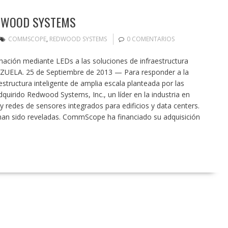
DWOOD SYSTEMS
COMMSCOPE
,
REDWOOD SYSTEMS
0 COMENTARIOS
nación mediante LEDs a las soluciones de infraestructura
NEZUELA. 25 de Septiembre de 2013 — Para responder a la
structura inteligente de amplia escala planteada por las
rido Redwood Systems, Inc., un líder en la industria en
 redes de sensores integrados para edificios y data centers.
 han sido reveladas. CommScope ha financiado su adquisición