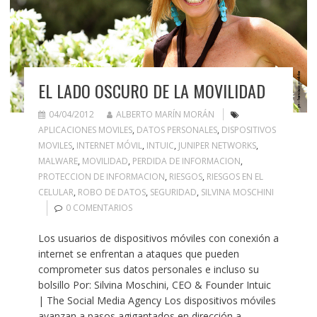
EL LADO OSCURO DE LA MOVILIDAD
04/04/2012
ALBERTO MARÍN MORÁN
APLICACIONES MOVILES
,
DATOS PERSONALES
,
DISPOSITIVOS
MOVILES
,
INTERNET MÓVIL
,
INTUIC
,
JUNIPER NETWORKS
,
MALWARE
,
MOVILIDAD
,
PERDIDA DE INFORMACION
,
PROTECCION DE INFORMACION
,
RIESGOS
,
RIESGOS EN EL
CELULAR
,
ROBO DE DATOS
,
SEGURIDAD
,
SILVINA MOSCHINI
0 COMENTARIOS
Los usuarios de dispositivos móviles con conexión a
internet se enfrentan a ataques que pueden
comprometer sus datos personales e incluso su
bolsillo Por: Silvina Moschini, CEO & Founder Intuic
| The Social Media Agency Los dispositivos móviles
avanzan a pasos agigantados en dirección a