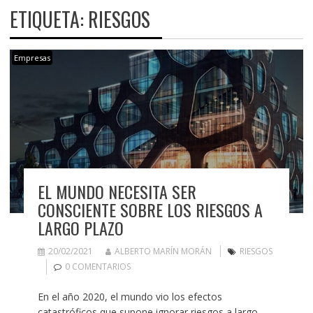
ETIQUETA:
RIESGOS
Empresas
EL MUNDO NECESITA SER
CONSCIENTE SOBRE LOS RIESGOS A
LARGO PLAZO
20/02/2021
ALBERTO MARÍN MORÁN
RIESGOS
0 COMENTARIOS
En el año 2020, el mundo vio los efectos
catastróficos que supone ignorar riesgos a largo