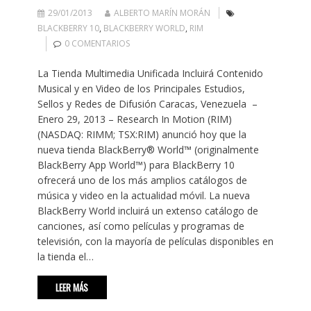
29/01/2013
ALBERTO MARÍN MORÁN
BLACKBERRY 10
,
BLACKBERRY WORLD
,
RIM
0 COMENTARIOS
La Tienda Multimedia Unificada Incluirá Contenido
Musical y en Video de los Principales Estudios,
Sellos y Redes de Difusión Caracas, Venezuela –
Enero 29, 2013 – Research In Motion (RIM)
(NASDAQ: RIMM; TSX:RIM) anunció hoy que la
nueva tienda BlackBerry® World™ (originalmente
BlackBerry App World™) para BlackBerry 10
ofrecerá uno de los más amplios catálogos de
música y video en la actualidad móvil. La nueva
BlackBerry World incluirá un extenso catálogo de
canciones, así como películas y programas de
televisión, con la mayoría de películas disponibles en
la tienda el…
LEER MÁS