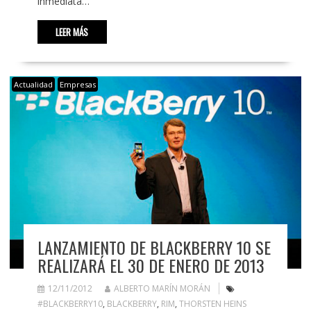
inmediata…
LEER MÁS
Actualidad
Empresas
LANZAMIENTO DE BLACKBERRY 10 SE
REALIZARÁ EL 30 DE ENERO DE 2013
12/11/2012
ALBERTO MARÍN MORÁN
#BLACKBERRY10
,
BLACKBERRY
,
RIM
,
THORSTEN HEINS