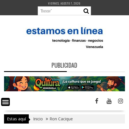
Saltar
VIERNES, AGOSTO 7, 2026
al
contenido
PUBLICIDAD
Estas aquí
Inicio
Ron Cacique