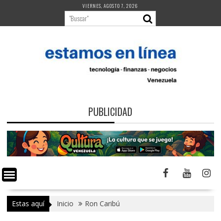
Saltar
VIERNES, AGOSTO 7, 2026
al
contenido
PUBLICIDAD
Estas aquí
Inicio
Ron Caribú