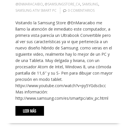
@ENMARACAIBO
,
@SAMSUNGSTORE_CA
,
SAMSUNG
,
SAMSUNG ATIV SMART PC
0 COMENTARIOS
Visitando la Samsung Store @EnMaracaibo me
llamo la atención de inmediato este computador, a
primera vista parecía un Ultrabook Convertible pero
al ver sus características ya vi que pertenecía a un
nuevo diseño hibrido de Samsung. como veras en el
siguiente video, realmente hay lo mejor de un PC y
de una Tableta. Muy delgada y liviana, con un
procesador Atom de Intel, Windows 8, una cómoda
pantalla de 11,6″ y su S- Pen para dibujar con mayor
precisión en modo tablet.
httpv://www.youtube.com/watch?v=py5YGdscbcc
Mas información:
http://www.samsung.com/es/smartpc/ativ_pc.html
LEER MÁS