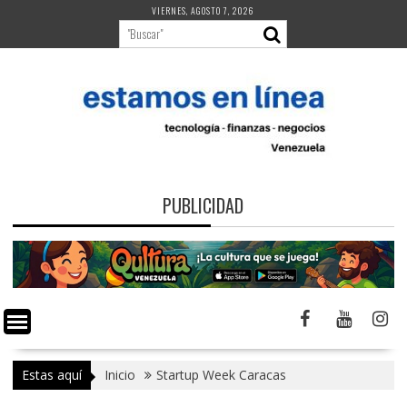
Saltar
VIERNES, AGOSTO 7, 2026
al
contenido
PUBLICIDAD
Estas aquí
Inicio
Startup Week Caracas