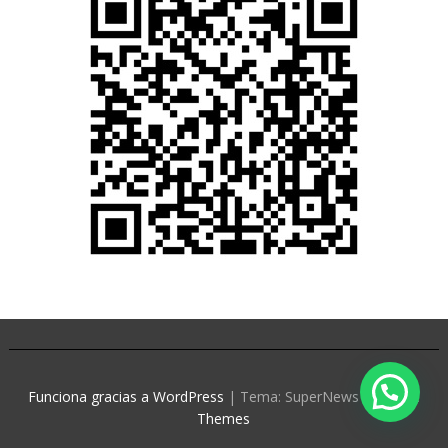
Funciona gracias a WordPress
|
Tema: SuperNews de
Acme
Themes