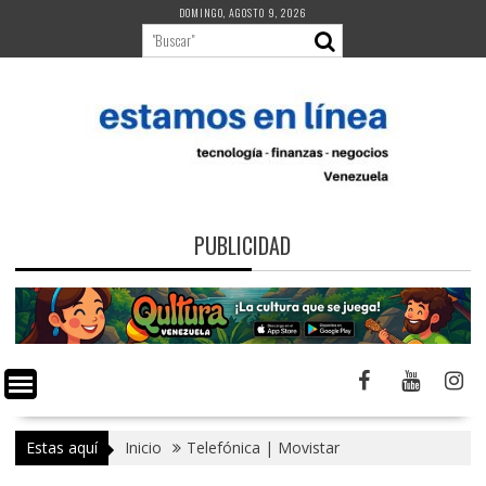
Saltar
DOMINGO, AGOSTO 9, 2026
al
contenido
PUBLICIDAD
Estas aquí
Inicio
Telefónica | Movistar