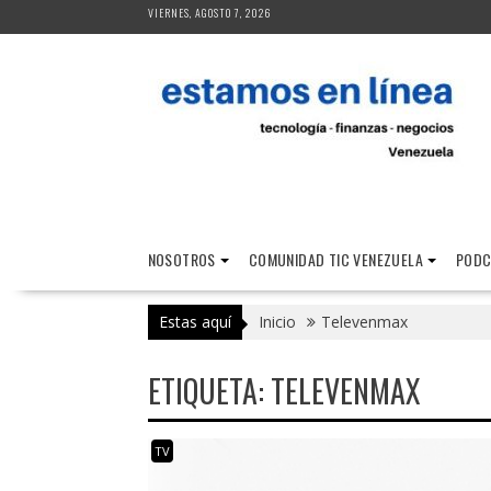
Saltar
VIERNES, AGOSTO 7, 2026
al
contenido
NOSOTROS
COMUNIDAD TIC VENEZUELA
PODC
Estas aquí
Inicio
Televenmax
ETIQUETA:
TELEVENMAX
TV