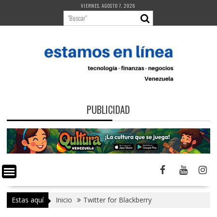
Saltar
VIERNES, AGOSTO 7, 2026
al
contenido
PUBLICIDAD
Estas aquí
Inicio
Twitter for Blackberry