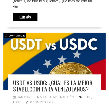
génesis, ocurrió lo siguiente: ¿Qué más ocurrió un
día…
LEER MÁS
Criptomonedas
USDT VS USDC: ¿CUÁL ES LA MEJOR
STABLECOIN PARA VENEZOLANOS?
04/09/2025
ALBERTO MARÍN MORÁN
USDC
,
USDT
0 COMENTARIOS