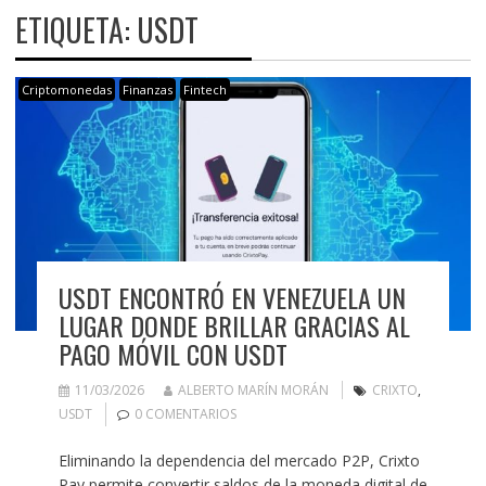
ETIQUETA:
USDT
Criptomonedas
Finanzas
Fintech
USDT ENCONTRÓ EN VENEZUELA UN
LUGAR DONDE BRILLAR GRACIAS AL
PAGO MÓVIL CON USDT
11/03/2026
ALBERTO MARÍN MORÁN
CRIXTO
,
USDT
0 COMENTARIOS
Eliminando la dependencia del mercado P2P, Crixto
Pay permite convertir saldos de la moneda digital de