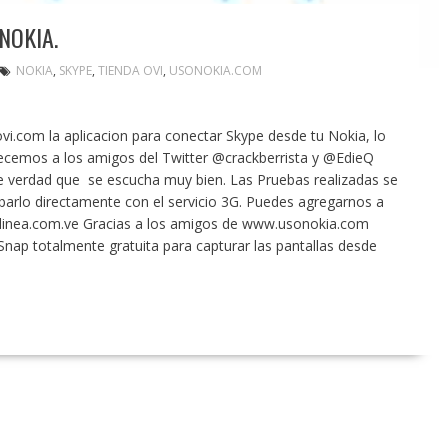
NOKIA.
NOKIA
,
SKYPE
,
TIENDA OVI
,
USONOKIA.COM
vi.com la aplicacion para conectar Skype desde tu Nokia, lo
ecemos a los amigos del Twitter @crackberrista y @EdieQ
 de verdad que se escucha muy bien. Las Pruebas realizadas se
barlo directamente con el servicio 3G. Puedes agregarnos a
linea.com.ve Gracias a los amigos de www.usonokia.com
Snap totalmente gratuita para capturar las pantallas desde