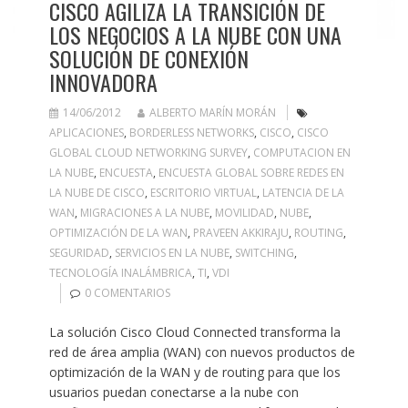
CISCO AGILIZA LA TRANSICIÓN DE
LOS NEGOCIOS A LA NUBE CON UNA
SOLUCIÓN DE CONEXIÓN
INNOVADORA
14/06/2012
ALBERTO MARÍN MORÁN
APLICACIONES
,
BORDERLESS NETWORKS
,
CISCO
,
CISCO
GLOBAL CLOUD NETWORKING SURVEY
,
COMPUTACION EN
LA NUBE
,
ENCUESTA
,
ENCUESTA GLOBAL SOBRE REDES EN
LA NUBE DE CISCO
,
ESCRITORIO VIRTUAL
,
LATENCIA DE LA
WAN
,
MIGRACIONES A LA NUBE
,
MOVILIDAD
,
NUBE
,
OPTIMIZACIÓN DE LA WAN
,
PRAVEEN AKKIRAJU
,
ROUTING
,
SEGURIDAD
,
SERVICIOS EN LA NUBE
,
SWITCHING
,
TECNOLOGÍA INALÁMBRICA
,
TI
,
VDI
0 COMENTARIOS
La solución Cisco Cloud Connected transforma la
red de área amplia (WAN) con nuevos productos de
optimización de la WAN y de routing para que los
usuarios puedan conectarse a la nube con