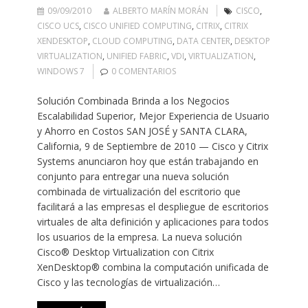
09/09/2010
ALBERTO MARÍN MORÁN
CISCO
,
CISCO UCS
,
CISCO UNIFIED COMPUTING
,
CITRIX
,
CITRIX
XENDESKTOP
,
CLOUD COMPUTING
,
DATA CENTER
,
DESKTOP
VIRTUALIZATION
,
UNIFIED FABRIC
,
VDI
,
VIRTUALIZATION
,
WINDOWS 7
0 COMENTARIOS
Solución Combinada Brinda a los Negocios
Escalabilidad Superior, Mejor Experiencia de Usuario
y Ahorro en Costos SAN JOSÉ y SANTA CLARA,
California, 9 de Septiembre de 2010 — Cisco y Citrix
Systems anunciaron hoy que están trabajando en
conjunto para entregar una nueva solución
combinada de virtualización del escritorio que
facilitará a las empresas el despliegue de escritorios
virtuales de alta definición y aplicaciones para todos
los usuarios de la empresa. La nueva solución
Cisco® Desktop Virtualization con Citrix
XenDesktop® combina la computación unificada de
Cisco y las tecnologías de virtualización…