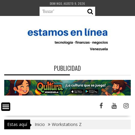
Saltar
DOMINGO, AGOSTO 9, 2026
al
contenido
PUBLICIDAD
Estas aquí
Inicio
Workstations Z