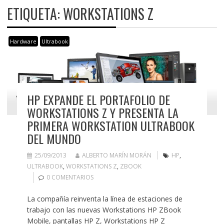
ETIQUETA:
WORKSTATIONS Z
Hardware
Ultrabook
HP EXPANDE EL PORTAFOLIO DE
WORKSTATIONS Z Y PRESENTA LA
PRIMERA WORKSTATION ULTRABOOK
DEL MUNDO
25/09/2013
ALBERTO MARÍN MORÁN
HP
,
ULTRABOOK
,
WORKSTATIONS Z
,
ZBOOK
0 COMENTARIOS
La compañía reinventa la línea de estaciones de
trabajo con las nuevas Workstations HP ZBook
Mobile, pantallas HP Z, Workstations HP Z