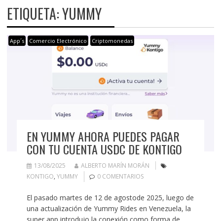
ETIQUETA:
YUMMY
App´s
Comercio Electrónico
Criptomonedas
EN YUMMY AHORA PUEDES PAGAR
CON TU CUENTA USDC DE KONTIGO
13/08/2025
ALBERTO MARÍN MORÁN
KONTIGO
,
YUMMY
0 COMENTARIOS
El pasado martes de 12 de agostode 2025, luego de
una actualización de Yummy Rides en Venezuela, la
super app introdujo la conexión como forma de