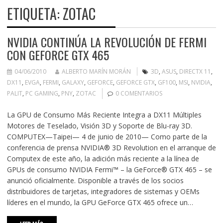
ETIQUETA:
ZOTAC
NVIDIA CONTINÚA LA REVOLUCIÓN DE FERMI
CON GEFORCE GTX 465
04/06/2010
ALBERTO MARÍN MORÁN
3D
,
ASUS
,
DIRECTX 11
,
DX11
,
EVGA
,
FERMI
,
GALAXY
,
GEFORCE
,
GEFORCE GTX
,
GF100
,
MSI
,
NVIDIA
,
PALIT
,
PC GAMING
,
PNY
,
ZOTAC
0 COMENTARIOS
La GPU de Consumo Más Reciente Integra a DX11 Múltiples
Motores de Teselado, Visión 3D y Soporte de Blu-ray 3D.
COMPUTEX—Taipei— 4 de junio de 2010— Como parte de la
conferencia de prensa NVIDIA® 3D Revolution en el arranque de
Computex de este año, la adición más reciente a la línea de
GPUs de consumo NVIDIA Fermi™ – la GeForce® GTX 465 – se
anunció oficialmente. Disponible a través de los socios
distribuidores de tarjetas, integradores de sistemas y OEMs
líderes en el mundo, la GPU GeForce GTX 465 ofrece un…