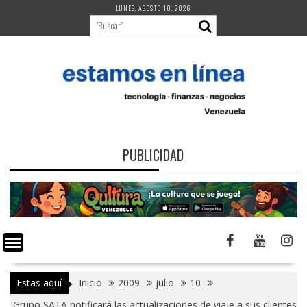
Saltar
LUNES, AGOSTO 10, 2026
al
contenido
PUBLICIDAD
Estas aquí
Inicio
2009
julio
10
Grupo SATA notificará las actualizaciones de viaje a sus clientes