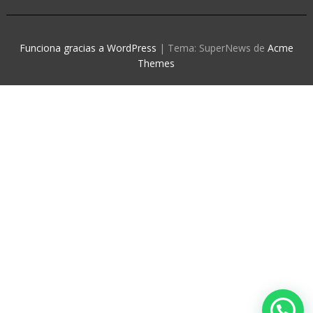
Funciona gracias a WordPress
|
Tema: SuperNews de
Acme
Themes