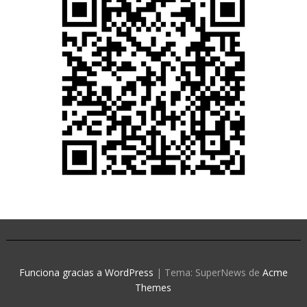
Funciona gracias a WordPress
|
Tema: SuperNews de
Acme
Themes