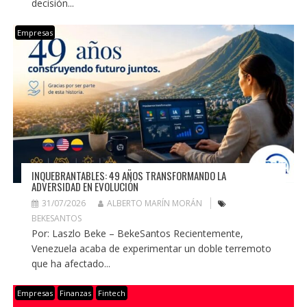
decisión...
Empresas
INQUEBRANTABLES: 49 AÑOS TRANSFORMANDO LA
ADVERSIDAD EN EVOLUCIÓN
31/07/2026
ALBERTO MARÍN MORÁN
BEKESANTOS
Por: Laszlo Beke – BekeSantos Recientemente,
Venezuela acaba de experimentar un doble terremoto
que ha afectado...
Empresas
Finanzas
Fintech