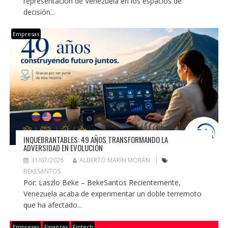
representación de Venezuela en los espacios de
decisión...
Empresas
INQUEBRANTABLES: 49 AÑOS TRANSFORMANDO LA
ADVERSIDAD EN EVOLUCIÓN
31/07/2026
ALBERTO MARÍN MORÁN
BEKESANTOS
Por: Laszlo Beke – BekeSantos Recientemente,
Venezuela acaba de experimentar un doble terremoto
que ha afectado...
Empresas
Finanzas
Fintech