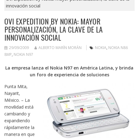
innovación social
OVI EXPEDITION BY NOKIA: MAYOR
PERSONALIZACIÓN, LA CLAVE DE LA
INNOVACIÓN SOCIAL
29/09/2009
ALBERTO MARÍN MORÁN
NOKIA
,
NOKIA N86
8MP
,
NOKIA N97
La empresa lanza el Nokia N97 en América Latina, y brinda
un foro de experiencia de soluciones
Punta Mita,
Nayarit,
México. – La
movilidad está
cambiando y
expandiendo
rápidamente la
manera en que