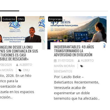
s
Gobierno
ONG
Empresas
INQUEBRANTABLES: 49 AÑOS
ANGELINI DESDE LA ONU:
TRANSFORMANDO LA
PAÍS SIN CONFIANZA EN SUS
ADVERSIDAD EN EVOLUCIÓN
ITUCIONES ES CASI
SIBLE DE RESCATAR»
31/07/2026
ALBERTO
/08/2026
ALBERTO
MARÍN MORÁN
N MORÁN
ONU
BEKESANTOS
to, 2026. En un hito
Por: Laszlo Beke –
rico para la
BekeSantos Recientemente,
esentación de
Venezuela acaba de
zuela en los espacios
experimentar un doble
cisión...
terremoto que ha afectado...