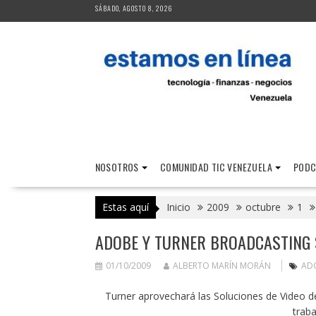
Saltar
SÁBADO, AGOSTO 8, 2026
al
contenido
NOSOTROS
COMUNIDAD TIC VENEZUELA
PODC
Estas aquí
Inicio
2009
octubre
1
ADOBE Y TURNER BROADCASTING S
01/10/2009
ALBERTO MARÍN MORÁN
AD
Turner aprovechará las Soluciones de Video de
traba