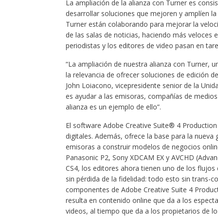
La ampliación de la alianza con Turner es consis
desarrollar soluciones que mejoren y amplíen la
Turner están colaborando para mejorar la veloc
de las salas de noticias, haciendo más veloces e
periodistas y los editores de video pasan en ta
“La ampliación de nuestra alianza con Turner, 
la relevancia de ofrecer soluciones de edición de 
John Loiacono, vicepresidente senior de la Uni
es ayudar a las emisoras, compañías de medios 
alianza es un ejemplo de ello”.
El software Adobe Creative Suite® 4 Production
digitales. Además, ofrece la base para la nueva 
emisoras a construir modelos de negocios onli
Panasonic P2, Sony XDCAM EX y AVCHD (Advance
CS4, los editores ahora tienen uno de los flujos
sin pérdida de la fidelidad: todo esto sin trans
componentes de Adobe Creative Suite 4 Producti
resulta en contenido online que da a los espec
videos, al tiempo que da a los propietarios de 