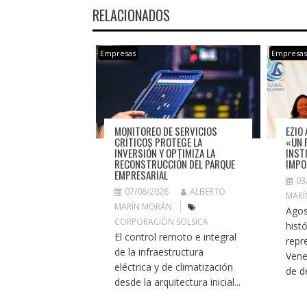
RELACIONADOS
Empresas
Empresa
MONITOREO DE SERVICIOS
EZIO 
CRÍTICOS PROTEGE LA
«UN 
INVERSIÓN Y OPTIMIZA LA
INST
RECONSTRUCCIÓN DEL PARQUE
IMPO
EMPRESARIAL
03
07/08/2026
ALBERTO
MARÍ
MARÍN MORÁN
Agos
CORPORACIÓN SOLSICA
histó
El control remoto e integral
repr
de la infraestructura
Vene
eléctrica y de climatización
de de
desde la arquitectura inicial...