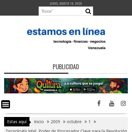
Saltar
LUNES, AGOSTO 10, 2026
al
contenido
PUBLICIDAD
Estas aquí
Inicio
2009
octubre
1
Tecnología Intel, Poder de Procesador Clave para la Revolución