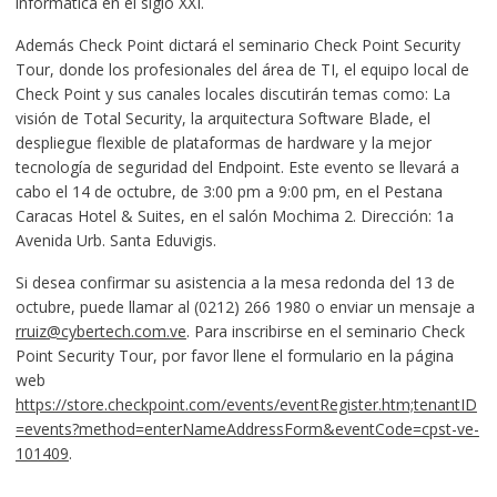
informática en el siglo XXI.
Además Check Point dictará el seminario Check Point Security
Tour, donde los profesionales del área de TI, el equipo local de
Check Point y sus canales locales discutirán temas como: La
visión de Total Security, la arquitectura Software Blade, el
despliegue flexible de plataformas de hardware y la mejor
tecnología de seguridad del Endpoint. Este evento se llevará a
cabo el 14 de octubre, de 3:00 pm a 9:00 pm, en el Pestana
Caracas Hotel & Suites, en el salón Mochima 2. Dirección: 1a
Avenida Urb. Santa Eduvigis.
Si desea confirmar su asistencia a la mesa redonda del 13 de
octubre, puede llamar al (0212) 266 1980 o enviar un mensaje a
rruiz@cybertech.com.ve
. Para inscribirse en el seminario Check
Point Security Tour, por favor llene el formulario en la página
web
https://store.checkpoint.com/events/eventRegister.htm;tenantID
=events?method=enterNameAddressForm&eventCode=cpst-ve-
101409
.