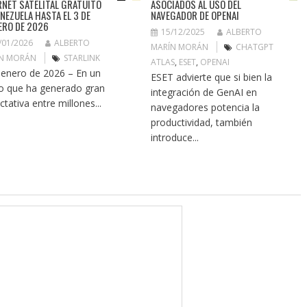
RNET SATELITAL GRATUITO
ASOCIADOS AL USO DEL
ENEZUELA HASTA EL 3 DE
NAVEGADOR DE OPENAI
ERO DE 2026
15/12/2025
ALBERTO
/01/2026
ALBERTO
MARÍN MORÁN
CHATGPT
N MORÁN
STARLINK
ATLAS
,
ESET
,
OPENAI
 enero de 2026 – En un
ESET advierte que si bien la
o que ha generado gran
integración de GenAI en
ctativa entre millones...
navegadores potencia la
productividad, también
introduce...