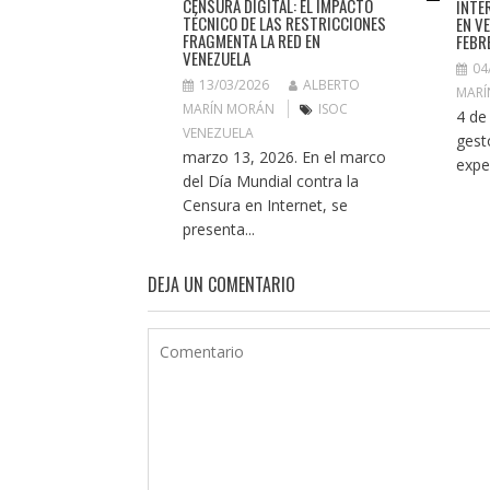
CENSURA DIGITAL: EL IMPACTO
INTE
TÉCNICO DE LAS RESTRICCIONES
EN V
FRAGMENTA LA RED EN
FEBR
VENEZUELA
04
13/03/2026
ALBERTO
MARÍ
MARÍN MORÁN
ISOC
4 de
VENEZUELA
gest
marzo 13, 2026. En el marco
expe
del Día Mundial contra la
Censura en Internet, se
presenta...
DEJA UN COMENTARIO