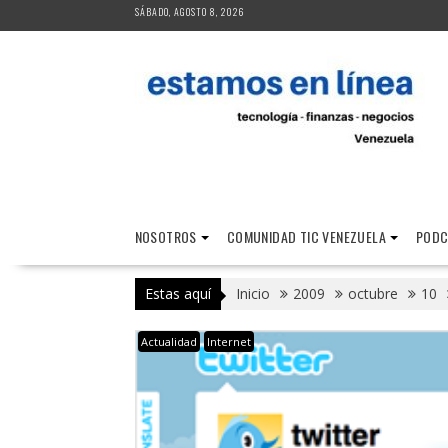
Saltar
SÁBADO, AGOSTO 8, 2026
al
contenido
NOSOTROS
COMUNIDAD TIC VENEZUELA
PODC
Estas aquí
Inicio
2009
octubre
10
Actualidad
Internet