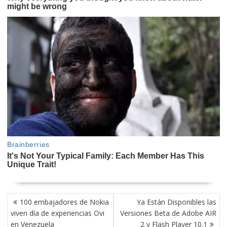
NAVEGACIÓN
100 embajadores de Nokia
Ya Están Disponibles las
DE
viven día de experiencias Ovi
Versiones Beta de Adobe AIR
ENTRADAS
en Venezuela
2 y Flash Player 10.1