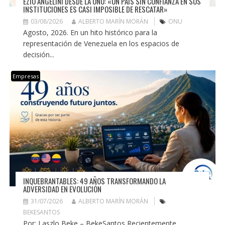
EZIO ANGELINI DESDE LA ONU: «UN PAÍS SIN CONFIANZA EN SUS
INSTITUCIONES ES CASI IMPOSIBLE DE RESCATAR»
03/08/2026
ALBERTO MARÍN MORÁN
ONU
Agosto, 2026. En un hito histórico para la
representación de Venezuela en los espacios de
decisión...
Empresas
INQUEBRANTABLES: 49 AÑOS TRANSFORMANDO LA
ADVERSIDAD EN EVOLUCIÓN
31/07/2026
ALBERTO MARÍN MORÁN
BEKESANTOS
Por: Laszlo Beke – BekeSantos Recientemente,