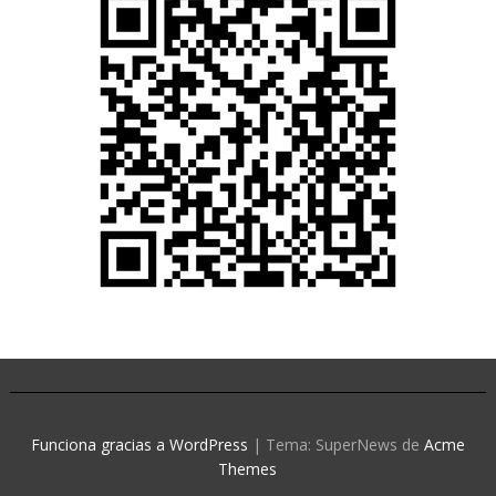
Funciona gracias a WordPress
|
Tema: SuperNews de
Acme
Themes