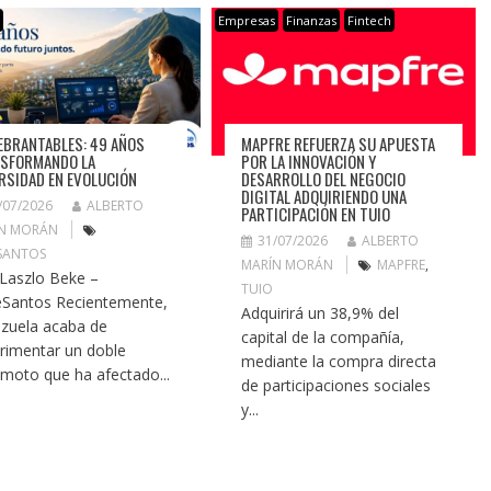
s
Empresas
Finanzas
Fintech
EBRANTABLES: 49 AÑOS
MAPFRE REFUERZA SU APUESTA
SFORMANDO LA
POR LA INNOVACIÓN Y
RSIDAD EN EVOLUCIÓN
DESARROLLO DEL NEGOCIO
DIGITAL ADQUIRIENDO UNA
/07/2026
ALBERTO
PARTICIPACIÓN EN TUIO
N MORÁN
31/07/2026
ALBERTO
SANTOS
MARÍN MORÁN
MAPFRE
,
 Laszlo Beke –
TUIO
Santos Recientemente,
Adquirirá un 38,9% del
zuela acaba de
capital de la compañía,
rimentar un doble
mediante la compra directa
emoto que ha afectado...
de participaciones sociales
y...