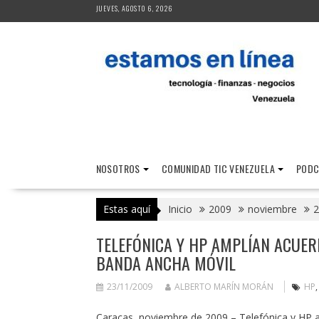
Saltar
JUEVES, AGOSTO 6, 2026
al
contenido
NOSOTROS
COMUNIDAD TIC VENEZUELA
PODC
Estas aquí
Inicio
2009
noviembre
2
TELEFÓNICA Y HP AMPLÍAN ACUER
BANDA ANCHA MÓVIL
23/11/2009
ALBERTO MARÍN MORÁN
HP
Caracas, noviembre de 2009 – Telefónica y HP a