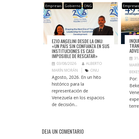
Empresas
Gobierno
ONG
Empresa
INQU
EZIO ANGELINI DESDE LA ONU:
TRAN
«UN PAÍS SIN CONFIANZA EN SUS
ADVE
INSTITUCIONES ES CASI
IMPOSIBLE DE RESCATAR»
31
03/08/2026
ALBERTO
MARÍ
MARÍN MORÁN
ONU
BEKE
Agosto, 2026. En un hito
Por:
histórico para la
Beke
representación de
Vene
Venezuela en los espacios
expe
de decisión...
terr
DEJA UN COMENTARIO