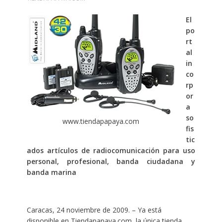
El
po
rt
al
in
co
rp
or
a
so
www.tiendapapaya.com
fis
tic
ados artículos de radiocomunicación para uso
personal, profesional, banda ciudadana y
banda marina
Caracas, 24 noviembre de 2009. – Ya está
disponible en Tiendapapaya.com, la única tienda