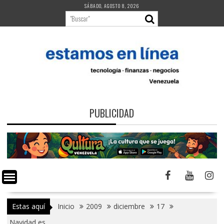
Saltar
SÁBADO, AGOSTO 8, 2026
al
contenido
PUBLICIDAD
Estas aquí
Inicio
2009
diciembre
17
Navidad es…