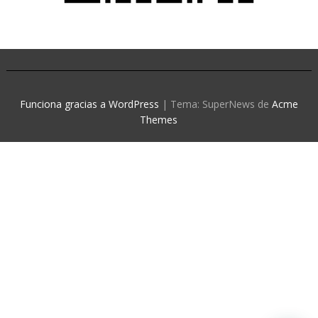
Funciona gracias a WordPress
|
Tema: SuperNews de
Acme
Themes