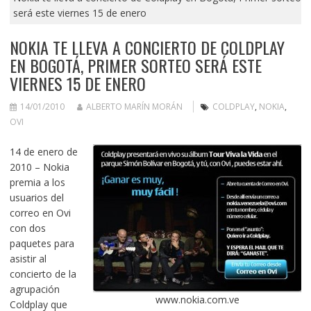
será este viernes 15 de enero
NOKIA TE LLEVA A CONCIERTO DE COLDPLAY
EN BOGOTÁ, PRIMER SORTEO SERÁ ESTE
VIERNES 15 DE ENERO
14/01/2010
ALBERTO MARÍN MORÁN
COLDPLAY
,
NOKIA
,
OVI
14 de enero de
2010 – Nokia
premia a los
usuarios del
correo en Ovi
con dos
paquetes para
asistir al
concierto de la
agrupación
www.nokia.com.ve
Coldplay que