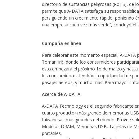
directorio de sustancias peligrosas (RoHS), de 
permite que A-DATA satisfaga su responsabilidad
persiguiendo un crecimiento rápido, poniendo én
una empresa cada vez más verde”, concluyó el 
Campaña en línea
Para celebrar este momento especial, A-DATA p
Tomar, Ir!), donde
l
os consumidores participará
esto empezará el próximo 1o de marzo y hasta e
los consumidores tendrán la oportunidad de par
pasajes aéreos, y mucho más! Para mayor infor
Acerca de A-DATA
A-DATA Technology es el segundo fabricante en
cuarto productor más grande de memorias USB (
taiwanesas mas grandes del mundo. Provee solu
Módulos DRAM, Memorias USB, Tarjetas de Memo
portátiles.