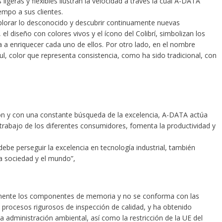
ligeras y flexibles ilustran la velocidad a través la cual A-DATA
empo a sus clientes.
xplorar lo desconocido y descubrir continuamente nuevas
, el diseño con colores vivos y el ícono del Colibrí, simbolizan los
 enriquecer cada uno de ellos. Por otro lado, en el nombre
l, color que representa consistencia, como ha sido tradicional, con
ión y con una constante búsqueda de la excelencia, A-DATA actúa
 trabajo de los diferentes consumidores, fomenta la productividad y
ebe perseguir la excelencia en tecnología industrial, también
a sociedad y el mundo”,
mente los componentes de memoria y no se conforma con las
a procesos rigurosos de inspección de calidad, y ha obtenido
a administración ambiental, así como la restricción de la UE del