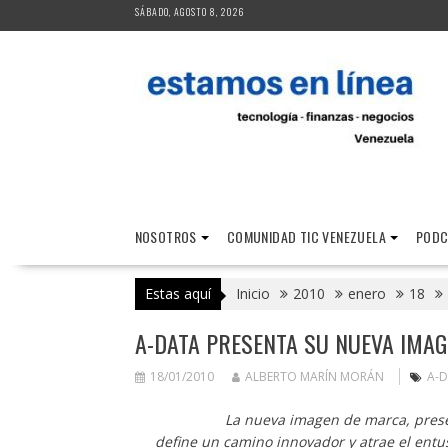
Saltar
SÁBADO, AGOSTO 8, 2026
al
contenido
NOSOTROS
COMUNIDAD TIC VENEZUELA
PODC
Estas aquí
Inicio
2010
enero
18
A-DATA PRESENTA SU NUEVA IMAG
18/01/2010
ALBERTO MARÍN MORÁN
A-
La nueva imagen de marca, presen
define un camino innovador y atrae el ent