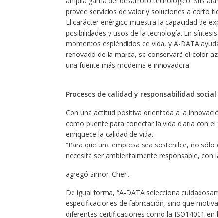
amplia gama del desarrollo tecnológico. Sus alas 
provee servicios de valor y soluciones a corto ti
El carácter enérgico muestra la capacidad de e
posibilidades y usos de la tecnología. En síntesis
momentos espléndidos de vida, y A-DATA ayuda a
renovado de la marca, se conservará el color azu
una fuente más moderna e innovadora.
Procesos de calidad y responsabilidad social
Con una actitud positiva orientada a la innovac
como puente para conectar la vida diaria con el
enriquece la calidad de vida.
“Para que una empresa sea sostenible, no sólo d
necesita ser ambientalmente responsable, con l
agregó Simon Chen.
De igual forma, “A-DATA selecciona cuidadosa
especificaciones de fabricación, sino que motiv
diferentes certificaciones como la ISO14001 en l