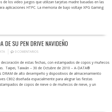
 de los video juegos que utilizan tarjetas madre basadas en las
para aplicaciones HTPC. La memoria de bajo voltaje XPG Gaming
DA DE SU PEN DRIVE NAVIDEÑO
ATA
0 COMENTARIOS
a decoración de estas fechas, con estampados de copos y muñecos
estas. Taipei, Taiwán – 30 de Octubre de 2010 – A-DATA®
ulos DRAM de alto desempeño y dispositivos de almacenamiento
ives C802 diseñada espacialmente para alegrar las fiestas
estampados de copos de nieve o de muñecos de nieve, y un