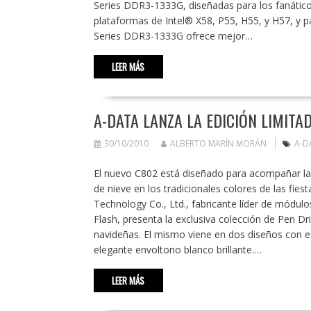
Series DDR3-1333G, diseñadas para los fanáticos
plataformas de Intel® X58, P55, H55, y H57, y 
Series DDR3-1333G ofrece mejor…
LEER MÁS
A-DATA LANZA LA EDICIÓN LIMITA
30/10/2010
ALBERTO MARÍN MORÁN
A-D
El nuevo C802 está diseñado para acompañar l
de nieve en los tradicionales colores de las fi
Technology Co., Ltd., fabricante líder de mód
Flash, presenta la exclusiva colección de Pen Dr
navideñas. El mismo viene en dos diseños con 
elegante envoltorio blanco brillante.…
LEER MÁS