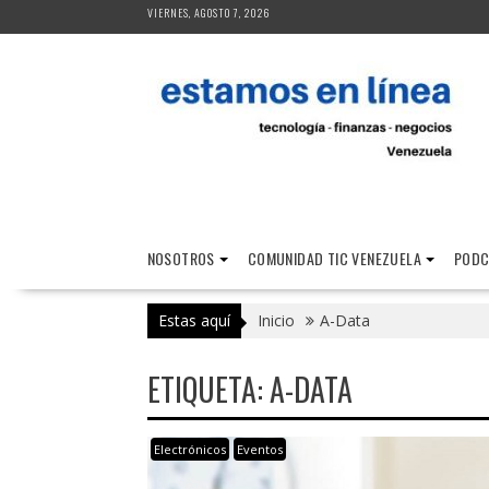
Saltar
VIERNES, AGOSTO 7, 2026
al
contenido
NOSOTROS
COMUNIDAD TIC VENEZUELA
PODC
Estas aquí
Inicio
A-Data
ETIQUETA:
A-DATA
Electrónicos
Eventos